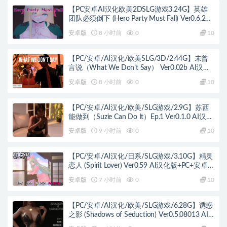
【PC安卓AI汉化欧美2DSLG游戏3.24G】英雄
团队必须倒下 (Hero Party Must Fall) Ver0.6.2
Playtest AI汉化版+PC+安卓+欧美2DSLG游戏
安卓版
8 小时前
0
10
+3.24G
【PC/安卓/AI汉化/欧美SLG/3D/2.44G】未曾
言说（What We Don’t Say） Ver0.02b AI汉化
版+PC+安卓+欧美SLG游戏+2.44G
安卓版
8 小时前
0
10
【PC/安卓/AI汉化/欧美/SLG游戏/2.9G】苏西
能做到（Suzie Can Do It）Ep.1 Ver0.1.0 AI汉化
版+欧美SLG游戏+PC+安卓+2.9G
安卓版
9 小时前
0
10
【PC/安卓/AI汉化/日系/SLG游戏/3.10G】精灵
恋人 (Spirit Lover) Ver0.59 AI汉化版+PC+安卓
+日系SLG游戏+3.10G
安卓版
7 小时前
0
10
【PC/安卓/AI汉化/欧美/SLG游戏/6.28G】诱惑
之影 (Shadows of Seduction) Ver0.5.08013 AI
汉化版+PC+安卓+欧美SLG游戏+6.28G