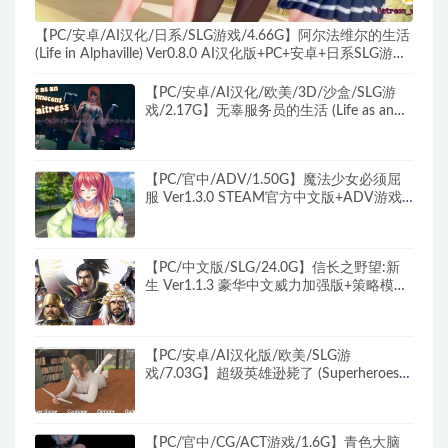
【PC/安卓/AI汉化/日系/SLG游戏/4.66G】阿尔法维尔的生活
(Life in Alphaville) Ver0.8.0 AI汉化版+PC+安卓+日系SLG游戏
+4.66G
【PC/安卓/AI汉化/欧美/3D/沙盒/SLG游
戏/2.17G】无辜服务员的生活 (Life as an
Innocent Waitress) Ver0.4.1 AI汉化版
+PC+安卓+欧美3D沙盒SLG游戏+2.17G
【PC/官中/ADV/1.50G】魔法少女必须屈
服 Ver1.3.0 STEAM官方中文版+ADV游戏
+1.5G
【PC/中文版/SLG/24.0G】信长之野望:新
生 Ver1.1.3 豪华中文威力加强版+策略模拟
SLG游戏+24.0G
【PC/安卓/AI汉化版/欧美/SLG游
戏/7.03G】超级英雄逊毙了 (Superheroes
Suck) Ver2.036 AI汉化版+PC+安卓+欧美
SLG游戏+7.03G
【PC/官中/CG/ACT游戏/1.6G】青色大脑