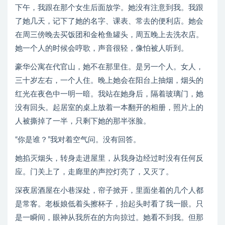
下午，我跟在那个女生后面放学。她没有注意到我。我跟
了她几天，记下了她的名字、课表、常去的便利店。她会
在周三傍晚去买饭团和金枪鱼罐头，周五晚上去洗衣店。
她一个人的时候会哼歌，声音很轻，像怕被人听到。
豪华公寓在代官山，她不在那里住。是另一个人。女人，
三十岁左右，一个人住。晚上她会在阳台上抽烟，烟头的
红光在夜色中一明一暗。我站在她身后，隔着玻璃门，她
没有回头。起居室的桌上放着一本翻开的相册，照片上的
人被撕掉了一半，只剩下她的那半张脸。
“你是谁？”我对着空气问。没有回答。
她掐灭烟头，转身走进屋里，从我身边经过时没有任何反
应。门关上了，走廊里的声控灯亮了，又灭了。
深夜居酒屋在小巷深处，帘子掀开，里面坐着的几个人都
是常客。老板娘低着头擦杯子，抬起头时看了我一眼。只
是一瞬间，眼神从我所在的方向掠过。她看不到我。但那