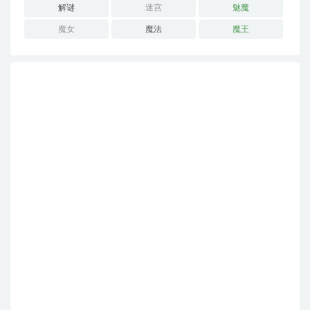
解谜
迷宫
魅魔
魔女
魔法
魔王