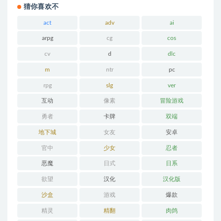
猜你喜欢不
act
adv
ai
arpg
cg
cos
cv
d
dlc
m
ntr
pc
rpg
slg
ver
互动
像素
冒险游戏
勇者
卡牌
双端
地下城
女友
安卓
官中
少女
忍者
恶魔
日式
日系
欲望
汉化
汉化版
沙盒
游戏
爆款
精灵
精翻
肉鸽