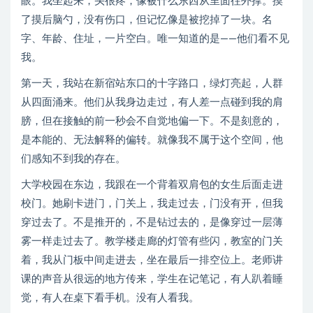
眼。我坐起来，头很疼，像被什么东西从里面往外撑。摸
了摸后脑勺，没有伤口，但记忆像是被挖掉了一块。名
字、年龄、住址，一片空白。唯一知道的是——他们看不见
我。
第一天，我站在新宿站东口的十字路口，绿灯亮起，人群
从四面涌来。他们从我身边走过，有人差一点碰到我的肩
膀，但在接触的前一秒会不自觉地偏一下。不是刻意的，
是本能的、无法解释的偏转。就像我不属于这个空间，他
们感知不到我的存在。
大学校园在东边，我跟在一个背着双肩包的女生后面走进
校门。她刷卡进门，门关上，我走过去，门没有开，但我
穿过去了。不是推开的，不是钻过去的，是像穿过一层薄
雾一样走过去了。教学楼走廊的灯管有些闪，教室的门关
着，我从门板中间走进去，坐在最后一排空位上。老师讲
课的声音从很远的地方传来，学生在记笔记，有人趴着睡
觉，有人在桌下看手机。没有人看我。