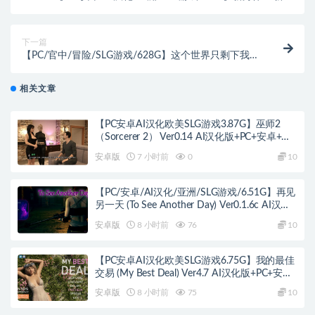
活重制版 （New Body – New Life Remake） Ver0.18
AI汉化+PC+安卓+亚洲SLG游戏+5.8G
下一篇
【PC/官中/冒险/SLG游戏/628G】这个世界只剩下我和
她（Only She and I Remain in This World） 官中步兵
Ver1.0+冒险SLG游戏+628M
相关文章
【PC安卓AI汉化欧美SLG游戏3.87G】巫师2
（Sorcerer 2） Ver0.14 AI汉化版+PC+安卓+欧
美SLG游戏+3.87G
安卓版
7 小时前
0
10
【PC/安卓/AI汉化/亚洲/SLG游戏/6.51G】再见
另一天 (To See Another Day) Ver0.1.6c AI汉化
版+PC+安卓+亚洲SLG游戏+6.51G
安卓版
8 小时前
76
10
【PC安卓AI汉化欧美SLG游戏6.75G】我的最佳
交易 (My Best Deal) Ver4.7 AI汉化版+PC+安卓
+欧美SLG游戏+6.75G
安卓版
8 小时前
75
10