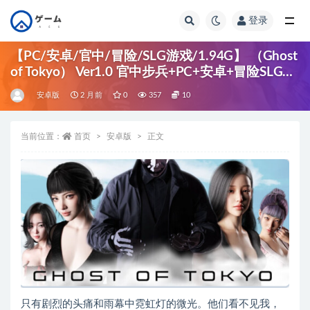
登录
全部
【PC/安卓/官中/冒险/SLG游戏/1.94G】 （Ghost
of Tokyo） Ver1.0 官中步兵+PC+安卓+冒险SLG游
戏+1.94G
安卓版
2 月前
0
357
10
当前位置：
首页
安卓版
正文
只有剧烈的头痛和雨幕中霓虹灯的微光。他们看不见我，