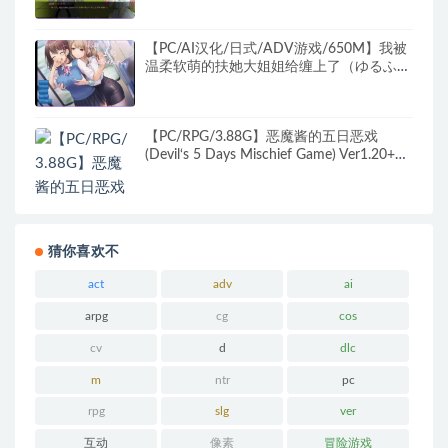
【PC/AI汉化/日式/ADV游戏/650M】我被
温柔软萌的扶她大姐姐给缠上了（ゆるふわ
フタナリお姉さんにエッチな私は絡めとら
れる）AI汉化版+日式ADV游戏+650M
【PC/RPG/3.88G】恶魔酱的五日恶戏
(Devil‘s 5 Days Mischief Game) Ver1.20+汉
化版+RPG游戏+3.88G
猜你喜欢不
act
adv
ai
arpg
cg
cos
cv
d
dlc
m
ntr
pc
rpg
slg
ver
互动
像素
冒险游戏