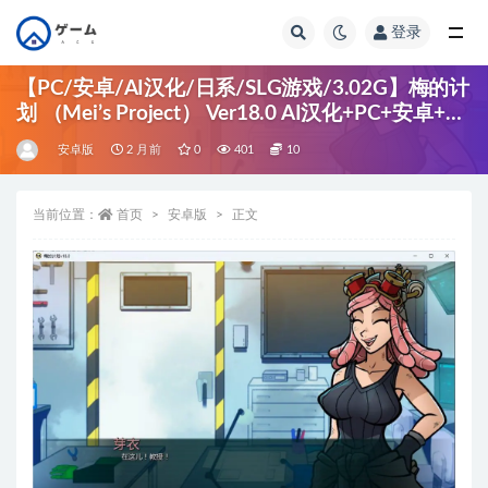
登录
全部
【PC/安卓/AI汉化/日系/SLG游戏/3.02G】梅的计
划 （Mei’s Project） Ver18.0 AI汉化+PC+安卓+日
系SLG游戏+3.02G
安卓版
2 月前
0
401
10
当前位置：
首页
安卓版
正文