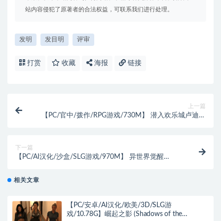
站内容侵犯了原著者的合法权益，可联系我们进行处理。
发明
发目明
评审
打赏
收藏
海报
链接
上一篇
【PC/官中/拨作/RPG游戏/730M】 潜入欢乐城卢迪尔
（Infiltrating Roudille） 官中版+自带全回想+拔作RPG
游戏+730M
下一篇
【PC/AI汉化/沙盒/SLG游戏/970M】 异世界觉醒
（Isekai Awakening） Ver1.97.5 AI汉化版+代码+沙盒
SLG游戏+970M
相关文章
【PC/安卓/AI汉化/欧美/3D/SLG游
戏/10.78G】崛起之影 (Shadows of the