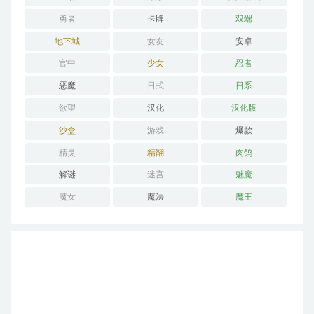
勇者
卡牌
双端
地下城
女友
安卓
官中
少女
忍者
恶魔
日式
日系
欲望
汉化
汉化版
沙盒
游戏
爆款
精灵
精翻
肉鸽
解谜
迷宫
魅魔
魔女
魔法
魔王