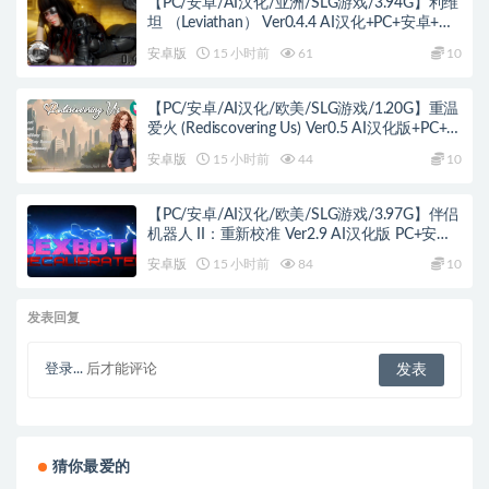
【PC/安卓/AI汉化/亚洲/SLG游戏/3.94G】利维
坦 （Leviathan） Ver0.4.4 AI汉化+PC+安卓+亚
洲SLG游戏+3.94G
安卓版
15 小时前
61
10
【PC/安卓/AI汉化/欧美/SLG游戏/1.20G】重温
爱火 (Rediscovering Us) Ver0.5 AI汉化版+PC+安
卓+欧美SLG游戏+1.20G
安卓版
15 小时前
44
10
【PC/安卓/AI汉化/欧美/SLG游戏/3.97G】伴侣
机器人 II：重新校准 Ver2.9 AI汉化版 PC+安卓
+欧美SLG游戏+3.97G
安卓版
15 小时前
84
10
发表回复
登录...
后才能评论
猜你最爱的