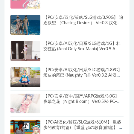
官方中文版+PC+安卓+同居互动SLG游戏
+4.04G
【PC/安卓/汉化/策略/SLG游戏/3.90G】 追
逐欲望 （Chasing Desires） Ver0.3 汉化版
+PC+安卓+策略SLG游戏+3.90G
【PC/安卓/AI汉化/日系/SLG游戏/1G】杠
交狂热 (Anal Only Sex Mania) Ver0.9 AI汉
化版+PC+安卓+日系SLG游戏+1G
【PC/安卓/AI汉化/日系/SLG游戏/1.89G】
顽皮的尾巴 (Naughty Tail) Ver0.3.2 AI汉化
版+PC+安卓+日系SLG游戏+1.89G
【PC/安卓/官中/国产/ARPG游戏/3.0G】
夜幕之花（Night Bloom）Ver0.596 PC+安
卓 官方中文步兵版+存档+国产ARPG游戏
+3.0G
【PC/AI汉化/解压/SLG游戏/610M】 重盛
步的教育(前篇) 【重盛 歩の教育(前編)】 AI
汉化版 +解压SLG游戏+610M