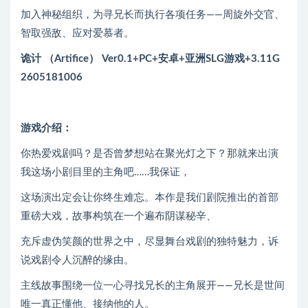
加入神秘组织，为寻兄长而执行各项任务——周旋外交官、
智取强敌、应对爱慕者。
诡计 （Artifice） Ver0.1+PC+安卓+亚洲SLG游戏+3.11G
2605181006
游戏介绍：
你热爱戏剧吗？是否曾梦想站在聚光灯之下？那就来出演
我这场小剧目里的主角吧……我保证，
这场演出定会让你终生难忘。本作是我们剧院推出的首部
重磅大戏，故事构筑在一个遍布阴谋秘辛、
充斥虚伪笑颜的世界之中，尽显舞台戏剧的独特魅力，诉
说戏剧令人沉醉的缘由。
主线故事围绕一位一心寻找兄长的主角展开——兄长是世间
唯一真正懂他、接纳他的人。