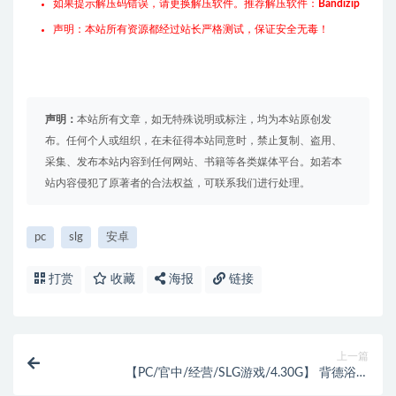
如果提示解压码错误，请更换解压软件。推荐解压软件：
Bandizip
声明：本站所有资源都经过站长严格测试，保证安全无毒！
声明：
本站所有文章，如无特殊说明或标注，均为本站原创发
布。任何个人或组织，在未征得本站同意时，禁止复制、盗用、
采集、发布本站内容到任何网站、书籍等各类媒体平台。如若本
站内容侵犯了原著者的合法权益，可联系我们进行处理。
pc
slg
安卓
打赏
收藏
海报
链接
上一篇
【PC/官中/经营/SLG游戏/4.30G】 背德浴场
（Immoral-Bathhouse） Ver0.0.54 官中步兵+存档+经