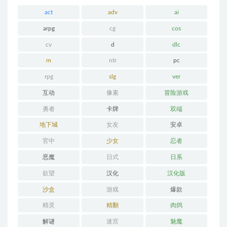
act
adv
ai
arpg
cg
cos
cv
d
dlc
m
ntr
pc
rpg
slg
ver
互动
像素
冒险游戏
勇者
卡牌
双端
地下城
女友
安卓
官中
少女
忍者
恶魔
日式
日系
欲望
汉化
汉化版
沙盒
游戏
爆款
精灵
精翻
肉鸽
解谜
迷宫
魅魔