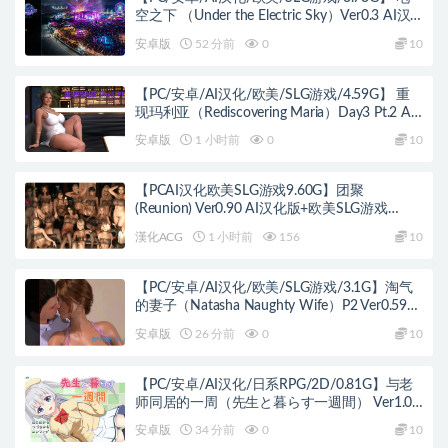
空之下 （Under the Electric Sky）Ver0.3 AI汉
化版+PC+安卓+欧美SLG游戏+3.73G
安卓版
52 分前
0
10
【PC/安卓/AI汉化/欧美/SLG游戏/4.59G】 重
现玛利亚（Rediscovering Maria）Day3 Pt.2 AI
汉化版+PC+安卓+欧美SLG游戏+4.59G
安卓版
1 小时前
0
10
【PCAI汉化欧美SLG游戏9.60G】团聚
(Reunion) Ver0.90 AI汉化版+欧美SLG游戏
+9.60G
漢化ACG
1 小时前
156
10
【PC/安卓/AI汉化/欧美/SLG游戏/3.1G】淘气
的妻子（Natasha Naughty Wife）P2 Ver0.59
AI汉化版+PC+安卓+欧美SLG游戏+3.1G
安卓版
26 分前
0
10
【PC/安卓/AI汉化/日系RPG/2D/0.81G】与老
师同居的一周（先生と暮らす一週間） Ver1.01
AI汉化版+PC+安卓+日系RPG游戏+0.81G
安卓版
34 分前
0
10