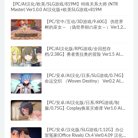
【PC/AI汉化/欧美/SLG游戏/819M】特殊关系大师 (NTR
Master) Ver1.0.0 AI汉化版+欧美SLG游戏+819M
【PC/官中/互动/3D游戏/9.60G】 伪世界
树的巫女～ （偽世界樹の巫女～）Ver1.2
官中版+互动3D游戏+9.60G
【PC/AI汉化版/RPG游戏/全回想存
档/2.38G】勇者查拉奥的冒险 Ver1.5 AI汉
化版+RPG游戏+全回想存档+2.38G
【PC/安卓/AI汉化/日系/SLG游戏/0.74G】
命运交织 （Woven Destiny） Ver0.2 AI汉
化+PC+安卓+日系SLG游戏+0.74G
【PC/安卓/AI汉化版/日系/RPG游戏/制
服/0.75G】Cosplay换装灾难谭 Ver1.0 AI汉
化版+PC+安卓+日系RPG游戏+0.75G
【PC/安卓/汉化版/SLG游戏/1.12G】办公
室冤家(Office Rivals) Ch.4 Ver0.4.09 汉化版