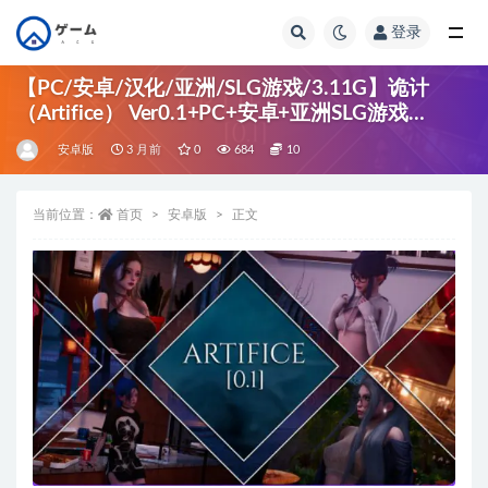
登录
全部
【PC/安卓/汉化/亚洲/SLG游戏/3.11G】诡计
（Artifice） Ver0.1+PC+安卓+亚洲SLG游戏
+3.11G
安卓版
3 月前
0
684
10
当前位置：
首页
安卓版
正文