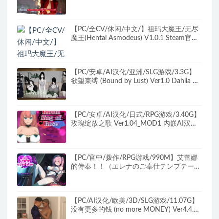
Ver0.30.5 AI汉化版+PC+安卓+欧美SLG游
戏+9.07G
【PC/全CV/休闲/中文/】祖玛大魔王/无尽
魔王(Hentai Asmodeus) V1.0.1 Steam官方
中文版+全CV+祖玛类休闲游戏+1.3G+补
【PC/安卓/AI汉化/亚洲/SLG游戏/3.3G】
欲望束缚 (Bound by Lust) Ver1.0 Dahlia AI
汉化版+PC+安卓+亚洲SLG游戏+3.3G
【PC/安卓/AI汉化/日式/RPG游戏/3.40G】
玫瑰绽放之歌 Ver1.04_MOD1 内嵌AI汉化
步兵版+PC+安卓+日式RPG游戏+3.40G
【PC/官中/拨作/RPG游戏/990M】艾蕾娜
的侍奉！！（エレナのご奉仕テンプテーシ
ョン！！）Ver1.0.2 官中步兵版+全回想存
档+拔作RPG游戏+990M
【PC/AI汉化/欧美/3D/SLG游戏/11.07G】
没有更多的钱 (no more MONEY) Ver4.4.2
S4 Ep.4 AI汉化版+欧美3DSLG游戏+11.07G