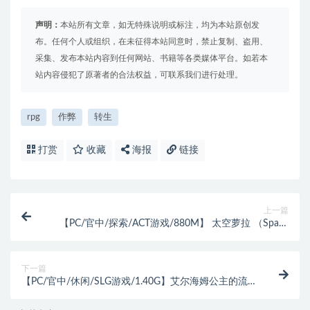
声明：
本站所有文章，如无特殊说明或标注，均为本站原创发
布。任何个人或组织，在未征得本站同意时，禁止复制、盗用、
采集、发布本站内容到任何网站、书籍等各类媒体平台。如若本
站内容侵犯了原著者的合法权益，可联系我们进行处理。
rpg
作弊
转生
打赏
收藏
海报
链接
上一篇
【PC/官中/探索/ACT游戏/880M】 太空萝拉 （Space
Lora） Ver26.04.19 官中版+探索ACT游戏+880M
下一篇
【PC/官中/休闲/SLG游戏/1.40G】艾尔海姆公主的流
亡生活（Princess Elheim in Exile）Ver1.0.4 官中步兵版
+自带全回想+休闲SLG游戏+1.40G