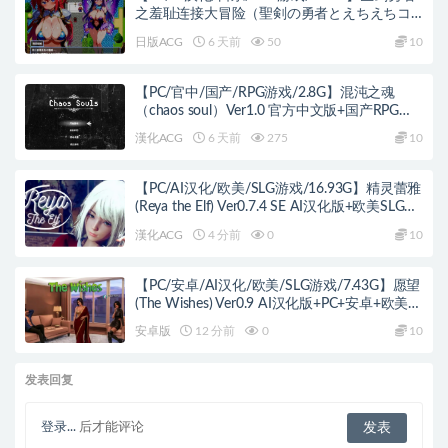
之羞耻连接大冒险（聖剣の勇者とえちえちコ
ネクトバトル！）Ver1.02 AI汉化版+日系RPG
日版ACG
6 天前
50
10
游戏+1.15G
【PC/官中/国产/RPG游戏/2.8G】混沌之魂
（chaos soul）Ver1.0 官方中文版+国产RPG游
戏+2.8G
漢化ACG
6 天前
275
10
【PC/AI汉化/欧美/SLG游戏/16.93G】精灵蕾雅
(Reya the Elf) Ver0.7.4 SE AI汉化版+欧美SLG游
戏+16.93G
漢化ACG
4 分前
0
10
【PC/安卓/AI汉化/欧美/SLG游戏/7.43G】愿望
(The Wishes) Ver0.9 AI汉化版+PC+安卓+欧美
SLG游戏+7.43G
安卓版
12 分前
0
10
发表回复
登录...
后才能评论