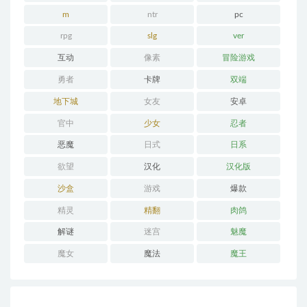
m
ntr
pc
rpg
slg
ver
互动
像素
冒险游戏
勇者
卡牌
双端
地下城
女友
安卓
官中
少女
忍者
恶魔
日式
日系
欲望
汉化
汉化版
沙盒
游戏
爆款
精灵
精翻
肉鸽
解谜
迷宫
魅魔
魔女
魔法
魔王