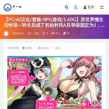
登录
全部
【PC/AI汉化/冒险/RPG游戏/1.60G】异世界慢生
活牧场～转生后成了初始村民A且等级固定为1，
但凭着作弊技能建立后宫并顺便拯救了世界的故事
漢化ACG
4 月前
0
702
10
AI汉化版+特典+冒险RPG游戏+1.60G
当前位置：
首页
漢化ACG
正文