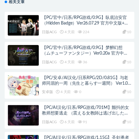
相关文章
【PC/官中/日系/RPG游戏/0.9G】臥底治安官
（Hidden Badge）Ver26.07.29 官方中文版+日
系RPG游戏+0.9G
日版ACG
4 天前
224
10
【PC/官中/日系/RPG游戏/0.9G】梦醉幻想
（ムチューファンタジー）Ver0.20a 官方中文
版+日系RPG游戏+0.9G
日版ACG
4 天前
36
10
【PC/安卓/AI汉化/日系RPG/2D/0.81G】与老
师同居的一周（先生と暮らす一週間） Ver1.01
AI汉化版+PC+安卓+日系RPG游戏+0.81G
安卓版
4 天前
0
10
【PC/AI汉化/日系/RPG游戏/701M】颤抖的女
教师想要逃走 （震える女教師は逃げ出した
い）Ver1.1.2 AI汉化版+日系RPG游戏+701M
日版ACG
6 天前
91
10
【PC/AI汉化/日系/RPG游戏/1.15G】圣剑勇者