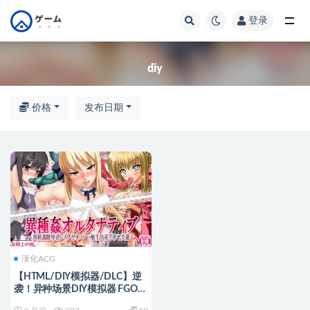
登录
全部
diy
价格
发布日期
漢化ACG
【HTML/DIY模拟器/DLC】逆
袭！异种场景DIY模拟器 FGO限
定版！付美游出产DLC+补