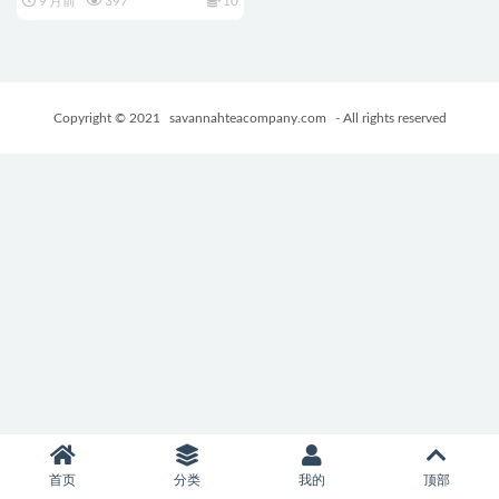
9 月前
397
10
Copyright © 2021
savannahteacompany.com
- All rights reserved
首页
分类
我的
顶部