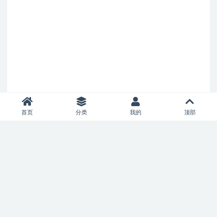
首页
分类
我的
顶部
Copyright © 2021
savannahteacompany.com
- All rights reserved