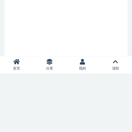
首页
分类
我的
顶部
Copyright © 2021
savannahteacompany.com
- All rights reserved